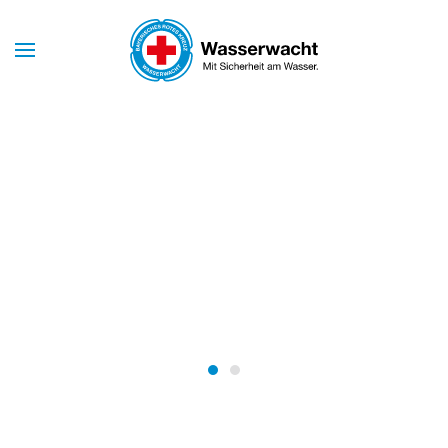
Skip to main content
Mit Sicherheit am Wasser
WASSERWACHT
BAYERN
Wasserwacht Bayern
Wasserwacht Bayern