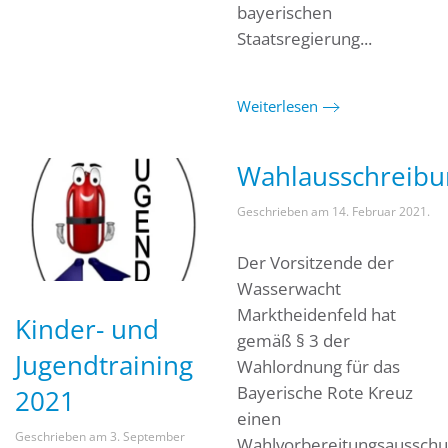
bayerischen
Staatsregierung...
Weiterlesen
Wahlausschreibu
Geschrieben am
14. Februar 2021
.
Der Vorsitzende der
Wasserwacht
Marktheidenfeld hat
Kinder- und
gemäß § 3 der
Jugendtraining
Wahlordnung für das
Bayerische Rote Kreuz
2021
einen
Geschrieben am
3. September
Wahlvorbereitungsausschus