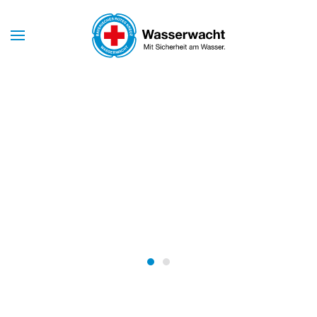
Skip to main content
Mit Sicherheit am Wasser
WASSERWACHT
BAYERN
Wasserwacht Bayern
Wasserwacht Bayern