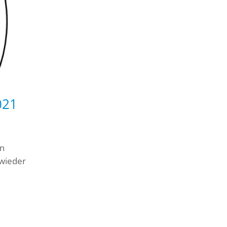
021
en
wieder