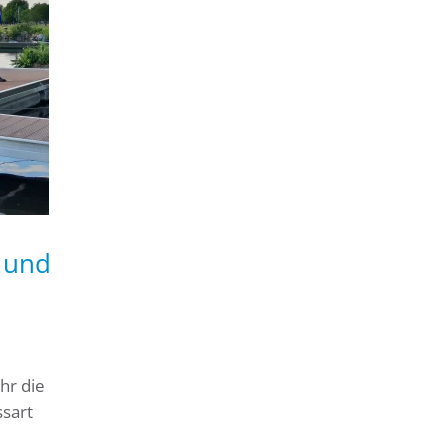
 und
hr die
sart