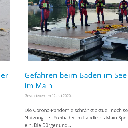
der
Gefahren beim Baden im See
im Main
Geschrieben am
12. Juli 2020
.
Die Corona-Pandemie schränkt aktuell noch se
Nutzung der Freibäder im Landkreis Main-Spes
ein. Die Bürger und...