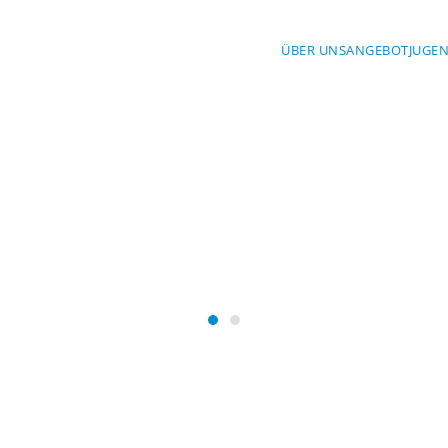
ÜBER UNS
ANGEBOT
JUGE
Mit Sicherheit am Wasser
SERWACHT BA
Wasserwacht Bayern
Wasserwacht Bayern