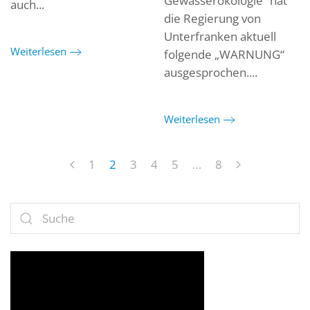
Gewässerökologie“ hat
auch...
die Regierung von
Unterfranken aktuell
Weiterlesen
folgende „WARNUNG“
ausgesprochen....
Weiterlesen
1
2
3
4
5
…
8