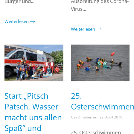
Bürger und...
Ausbreitung des Corona-
Virus...
Weiterlesen
Weiterlesen
Start „Pitsch
25.
Patsch, Wasser
Osterschwimme
macht uns allen
Geschrieben am
22. April 2019
.
Spaß“ und
25. Osterschwimmen