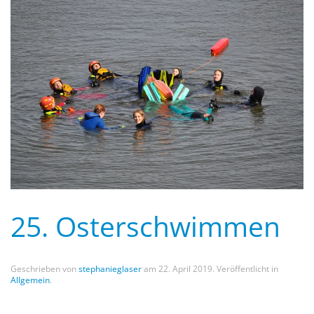
25. Osterschwimmen
Geschrieben von
stephanieglaser
am
22. April 2019
. Veröffentlicht in
Allgemein
.