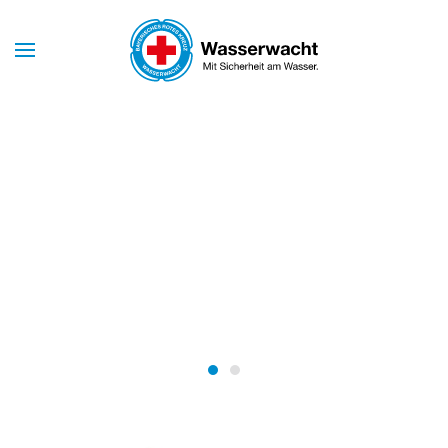
Skip to main content
Mit Sicherheit am Wasser
WASSERWACHT
BAYERN
Wasserwacht Bayern
Wasserwacht Bayern