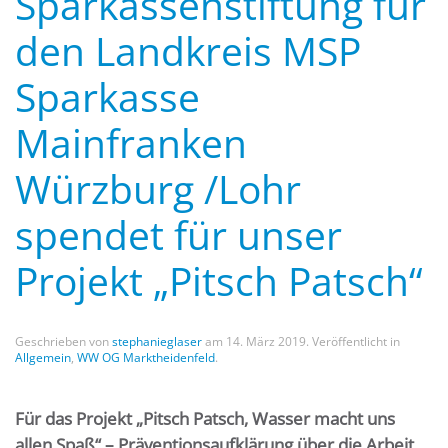
Sparkassenstiftung für
den Landkreis MSP
Sparkasse
Mainfranken
Würzburg /Lohr
spendet für unser
Projekt „Pitsch Patsch“
Geschrieben von
stephanieglaser
am
14. März 2019
. Veröffentlicht in
Allgemein
,
WW OG Marktheidenfeld
.
Für das Projekt „Pitsch Patsch, Wasser macht uns
allen Spaß“ – Präventionsaufklärung über die Arbeit