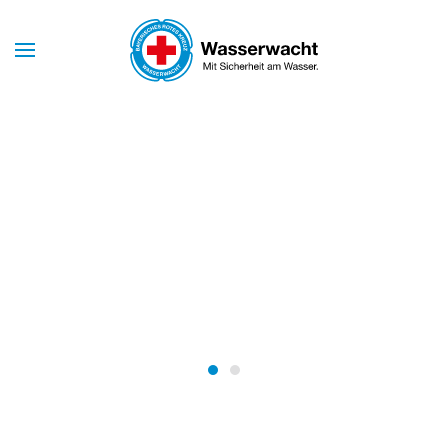
Skip to main content
Mit Sicherheit am Wasser
WASSERWACHT
BAYERN
Wasserwacht Bayern
Wasserwacht Bayern