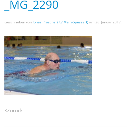
_MG_2290
Geschrieben von
Jonas Pröschel (KV Main-Spessart)
am
28. Januar 2017
.
Zurück