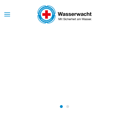
Skip to main content
Mit Sicherheit am Wasser
WASSERWACHT
BAYERN
Wasserwacht Bayern
Wasserwacht Bayern