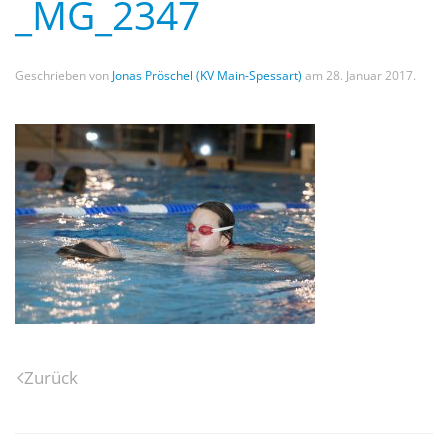
_MG_2347
Geschrieben von
Jonas Pröschel (KV Main-Spessart)
am
28. Januar 2017
.
Zurück