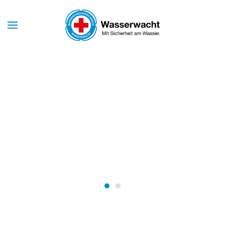
Skip to main content
Mit Sicherheit am Wasser
WASSERWACHT
BAYERN
Wasserwacht Bayern
Wasserwacht Bayern