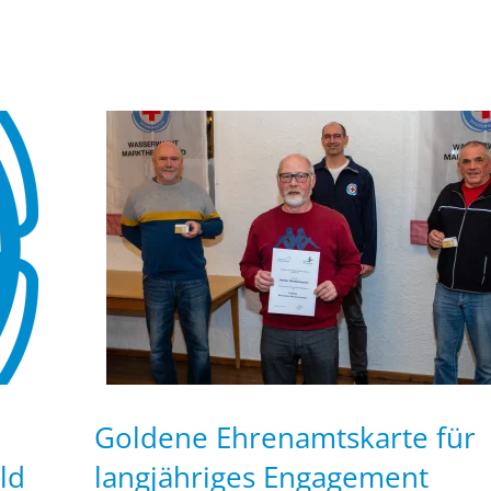
Goldene Ehrenamtskarte für
ld
langjähriges Engagement