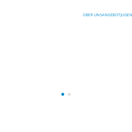
ÜBER UNS
ANGEBOT
JUGE
Mit Sicherheit am Wasser
SERWACHT BA
Wasserwacht Bayern
Wasserwacht Bayern