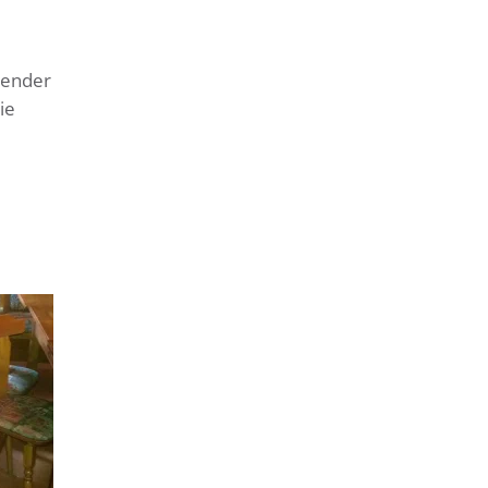
zender
ie