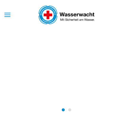
Skip to main content
Mit Sicherheit am Wasser
WASSERWACHT
BAYERN
Wasserwacht Bayern
Wasserwacht Bayern