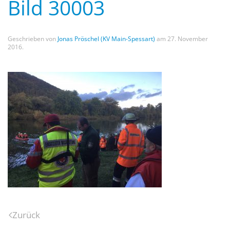
Bild 30003
Geschrieben von
Jonas Pröschel (KV Main-Spessart)
am
27. November
2016
.
Zurück