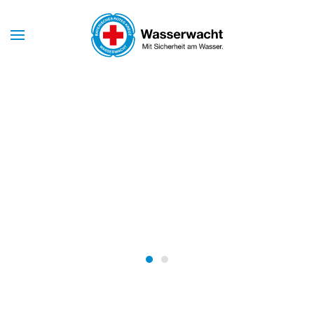
Skip to main content
Mit Sicherheit am Wasser
WASSERWACHT
BAYERN
Wasserwacht Bayern
Wasserwacht Bayern