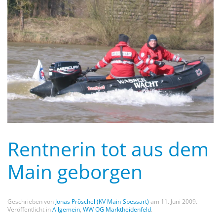
Rentnerin tot aus dem
Main geborgen
Geschrieben von
Jonas Pröschel (KV Main-Spessart)
am
11. Juni 2009
.
Veröffentlicht in
Allgemein
,
WW OG Marktheidenfeld
.